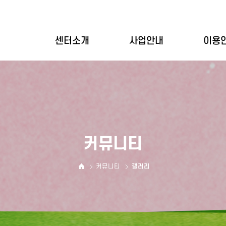
센터소개
사업안내
이용
인사말
개별상담
이용
설립목적
집단상담
이용
기관연혁
심리평가
바우
기관현황
상담사소개
커뮤니티
둘러보기
오시는길
커뮤니티
갤러리