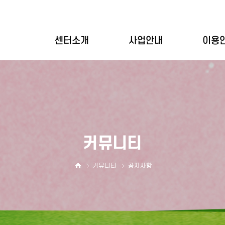
센터소개
사업안내
이용
인사말
개별상담
이용
설립목적
집단상담
이용
기관연혁
심리평가
바우
기관현황
상담사소개
커뮤니티
둘러보기
오시는길
커뮤니티
공지사항