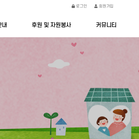
로그인
회원가입
안내
후원 및 자원봉사
커뮤니티
절차
후원안내
공지사항
요금
자원봉사안내
갤러리
처
온라인문의