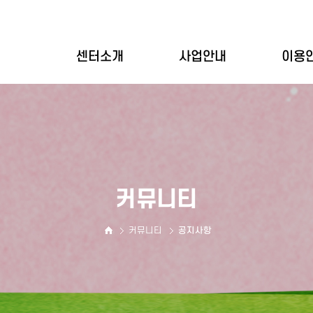
센터소개
사업안내
이용
인사말
개별상담
이용
설립목적
집단상담
이용
기관연혁
심리평가
바우
기관현황
상담사소개
커뮤니티
둘러보기
오시는길
커뮤니티
공지사항