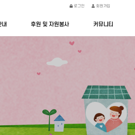
로그인
회원가입
안내
후원 및 자원봉사
커뮤니티
절차
후원안내
공지사항
요금
자원봉사안내
갤러리
처
온라인문의