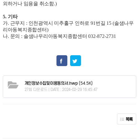
외하거나 임용을 취소함
.)
5.
기타
가
.
근무지
:
인천광역시 미추홀구 인하로
91
번길
15 (
솔샘나우
리아동복지종합센터
)
나
.
문의
:
솔샘나우리아동복지종합센터
032-872-2731
개인정보수집및이용동의서.hwp
(54.5K)
27회 다운로드 | DATE : 2024-02-29 16:45:47
목록