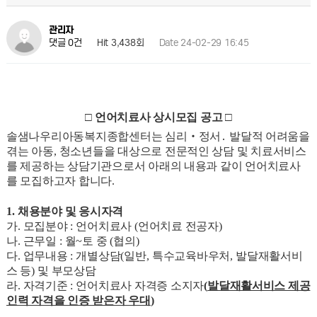
관리자
Hit 3,438회
Date 24-02-29 16:45
댓글 0건
□
언어치료사 상시모집 공고
□
솔샘나우리아동복지종합센터는 심리
‧
정서
․
발달적 어려움을
겪는 아동
,
청소년들을 대상으로 전문적인 상담 및 치료서비스
를 제공하는 상담기관으로서 아래의 내용과 같이 언어치료사
를 모집하고자 합니다
.
1.
채용분야 및 응시자격
가
.
모집분야
:
언어치료사
(
언어치료 전공자
)
나
.
근무일
:
월
~
토 중
(
협의
)
다
.
업무내용
:
개별상담
(
일반
,
특수교육바우처
,
발달재활서비
스 등
)
및 부모상담
라
.
자격기준
:
언어치료사 자격증 소지자
(
발달재활서비스 제공
인력 자격을 인증 받은자 우대
)