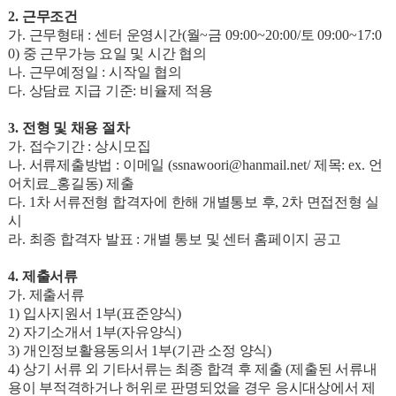
2.
근무조건
가
.
근무형태
:
센터 운영시간
(
월
~
금
09:00~20:00/
토
09:00~17:0
0)
중 근무가능 요일 및 시간 협의
나
.
근무예정일
:
시작일 협의
다
.
상담료 지급 기준
:
비율제 적용
3.
전형 및 채용 절차
가
.
접수기간
:
상시모집
나
.
서류제출방법
:
이메일
(ssnawoori@hanmail.net/
제목
: ex.
언
어치료
_
홍길동
)
제출
다
. 1
차 서류전형 합격자에 한해 개별통보 후
, 2
차 면접전형 실
시
라
.
최종 합격자 발표
:
개별 통보 및 센터 홈페이지 공고
4.
제출서류
가
.
제출서류
1)
입사지원서
1
부
(
표준양식
)
2)
자기소개서
1
부
(
자유양식
)
3)
개인정보활용동의서
1
부
(
기관 소정 양식
)
4)
상기 서류 외 기타서류는 최종 합격 후 제출
(
제출된 서류내
용이 부적격하거나 허위로 판명되었을 경우 응시대상에서 제