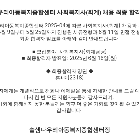
리아동복지종합센터 사회복지사(회계) 채용 최종 합
2025-04
(
)
우리아동복지종합센터
에 따른 사회복지사
회계
채용과
5
9
5
25
6
11
월
일부터
월
일까지 진행된 서류전형과
월
일 면접 전
.
최종 합격자 발표를 아래와 같이 안내드립니다
:
(
)
■
모집분야
사회복지사
회계담당
: 2025
6
16
(
)
■
최종합격자 발표일
년
월
일
월
◆ 최종합격자 명단
◆
*
(2318)
홍
숙
자에게는 개별적으로 전화나 이메일을 통해 자세한 안내를 드릴 
,
다시 한 번 모든 지원자분들께 감사드리며
기회에 함께하지 못한 분들께는 향후 더 좋은 기회로 찾아뵐 수 
.
감사합니다
솔샘나우리아동복지종합센터장