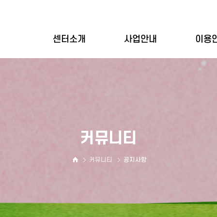
센터소개
사업안내
이용
인사말
개별상담
이용
설립목적
집단상담
이용
기관연혁
심리평가
바우
기관현황
상담사소개
커뮤니티
둘러보기
오시는길
커뮤니티
공지사항