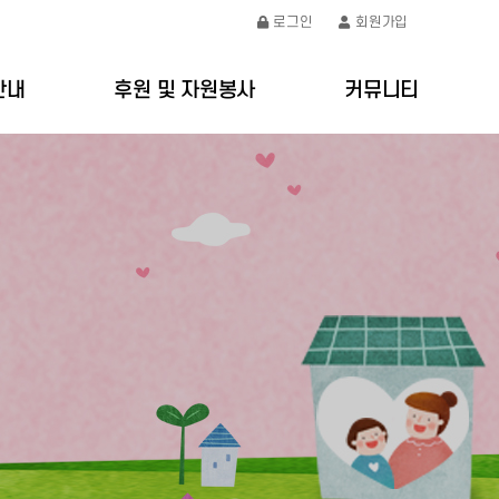
로그인
회원가입
안내
후원 및 자원봉사
커뮤니티
절차
후원안내
공지사항
요금
자원봉사안내
갤러리
처
온라인문의