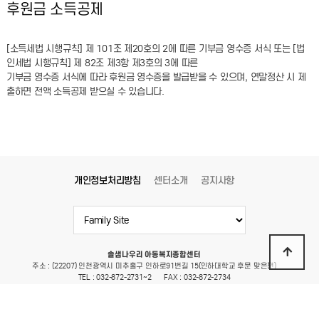
후원금 소득공제
[소득세법 시행규칙] 제 101조 제20호의 2에 따른 기부금 영수증 서식 또는 [법
인세법 시행규칙] 제 82조 제3항 제3호의 3에 따른
기부금 영수증 서식에 따라 후원금 영수증을 발급받을 수 있으며, 연말정산 시 제
출하면 전액 소득공제 받으실 수 있습니다.
개인정보처리방침
센터소개
공지사항
솔샘나우리 아동복지종합센터
주소 : (22207) 인천광역시 미추홀구 인하로91번길 15(인하대학교 후문 맞은편)
TEL : 032-872-2731~2
FAX : 032-872-2734
E-mail : ssnawoori@hanmail.net
Copyright 2022 솔샘나우리 아동복지종합센터 All Rights Reserved.