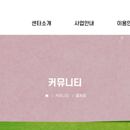
센터소개
사업안내
이용
인사말
개별상담
이용
설립목적
집단상담
이용
기관연혁
심리평가
바우
기관현황
상담사소개
커뮤니티
둘러보기
오시는길
커뮤니티
갤러리