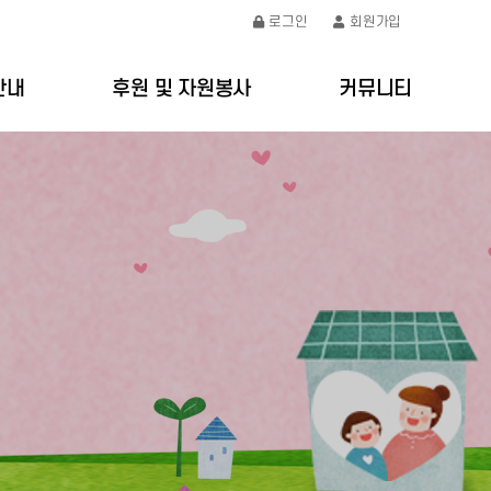
로그인
회원가입
안내
후원 및 자원봉사
커뮤니티
절차
후원안내
공지사항
요금
자원봉사안내
갤러리
처
온라인문의